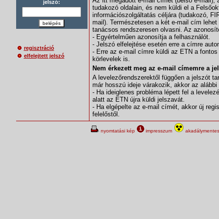
Az itt megadott e-mail címet (belső e-mail),
jelszó:
tudakozó oldalain, és nem küldi el a Felsőo
információszolgáltatás céljára (tudakozó, FIR
mail). Természetesen a két e-mail cím lehe
belépés
tanácsos rendszeresen olvasni. Az azonosít
- Egyértelműen azonosítja a felhasználót.
- Jelszó elfelejtése esetén erre a címre auto
regisztráció
- Erre az e-mail címre küldi az ETN a fontos
elfelejtett jelszó
körlevelek is.
Nem érkezett meg az e-mail címemre a jel
A levelezőrendszerektől függően a jelszót t
már hosszú ideje várakozik, akkor az alább
- Ha ideiglenes probléma lépett fel a levelez
alatt az ETN újra küldi jelszavát.
- Ha elgépelte az e-mail címét, akkor új reg
felelőstől.
nyomtatási kép
impresszum
akadálymentes 