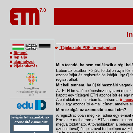
7.0
I
Tájékoztató PDF formátumban
főmenü
lap alja
alaphelyzet
Mi a teendő, ha nem emlékszik a régi belé
kijelentkezés
Ebben az esetben kérjük, forduljon az inté
azonosítóját és regisztrációs kódját. Így új 
regisztrálhat.
Mit kell tennem, ha új felhasználó vagyok
Az ETN-be való belépéshez egyszeri regiszt
kapott egy tízjegyű ETN azonosítót és egy n
A bal oldali menüsorban kattintson a
regis
kívül egy azonosító e-mail címet, amelyre e
Mire szolgál az azonosító e-mail cím?
A regisztrációban meg kell adnia egy e-mail 
belépés felhasználóknak
Erre az e-mail címre az ETN automatikusan 
azonosító e-mail cím:
megváltoztatható. A továbbiakban a belépésk
azonosítóval) és jelszóval tud belépni az ET