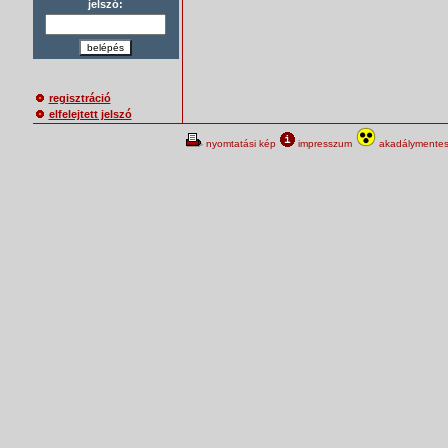
jelszó:
belépés
regisztráció
elfelejtett jelszó
nyomtatási kép
impresszum
akadálymentes 