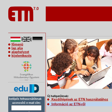
7.0
főmenü
lap alja
alaphelyzet
kijelentkezés
Új hallgatóknak:
belépés felhasználóknak
Kezdőlépések az ETN használatához
azonosító e-mail cím:
Információ az ETN-ről